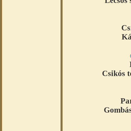
Lecsós s
Cs
Ká
R
Csikós t
Pa
Gombás 