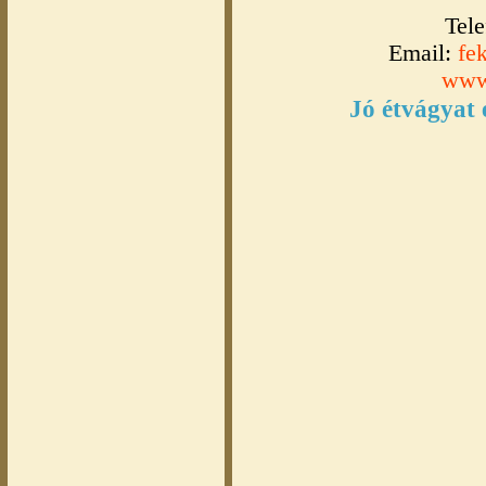
Tele
Email:
fe
www.
Jó étvágyat 