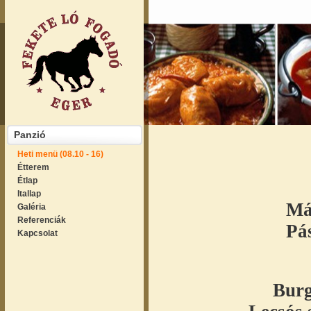
Panzió
Heti menü (08.10 - 16)
Étterem
Étlap
Itallap
Má
Galéria
Referenciák
Pá
Kapcsolat
Burg