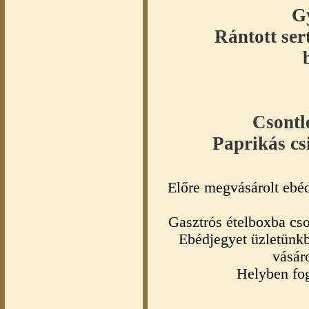
G
Rántott ser
Csontl
Paprikás cs
Előre megvásárolt ebéd
Gasztrós ételboxba cs
Ebédjegyet üzletünk
vásáro
Helyben fog