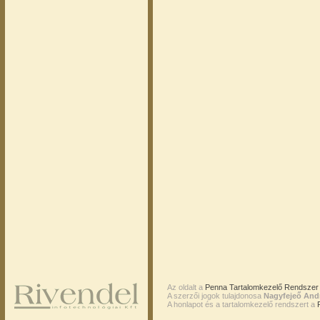
Az oldalt a
Penna Tartalomkezelő Rendszer 
A szerzői jogok tulajdonosa
Nagyfejeő And
A honlapot és a tartalomkezelő rendszert a