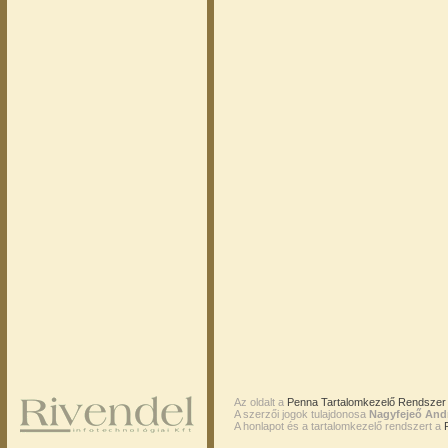
Az oldalt a
Penna Tartalomkezelő Rendszer 
A szerzői jogok tulajdonosa
Nagyfejeő And
A honlapot és a tartalomkezelő rendszert a